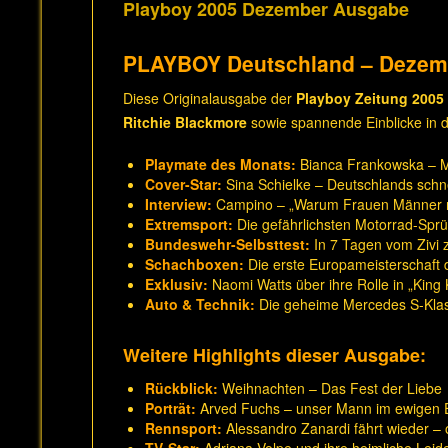
Playboy 2005 Dezember Ausgabe
PLAYBOY Deutschland – Dezem
Diese Originalausgabe der
Playboy Zeitung 2005
Ritchie Blackmore
sowie spannende Einblicke in 
Playmate des Monats:
Bianca Frankowska – 
Cover-Star:
Sina Schielke – Deutschlands schne
Interview:
Campino – „Warum Frauen Männer n
Extremsport:
Die gefährlichsten Motorrad-Spr
Bundeswehr-Selbsttest:
In 7 Tagen vom Zivi 
Schachboxen:
Die erste Europameisterschaft d
Exklusiv:
Naomi Watts über ihre Rolle in „King
Auto & Technik:
Die geheime Mercedes S-Kla
Weitere Highlights dieser Ausgabe:
Rückblick:
Weihnachten – Das Fest der Liebe
Porträt:
Arved Fuchs – unser Mann im ewigen 
Rennsport:
Alessandro Zanardi fährt wieder –