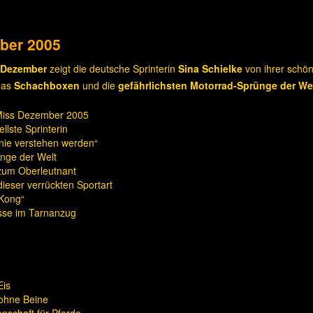
ber 2005
 Dezember
zeigt die deutsche Sprinterin
Sina Schielke
von ihrer schön
das
Schachboxen
und die
gefährlichsten Motorrad-Sprünge der We
Miss Dezember 2005
llste Sprinterin
ie verstehen werden“
ünge der Welt
zum Oberleutnant
ieser verrückten Sportart
 Kong“
sse im Tarnanzug
Eis
 ohne Beine