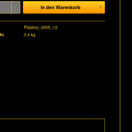
In den
Warenkorb
Playboy_2005_12
ht
0.4 kg