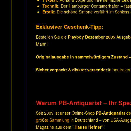
TV-Star:
Adriana Volpe und ihre heimliche Leide
Technik:
Der Hamburger Containerhafen – fas
Erotik:
Die schöne Simone verführt im Schloss a
Exklusiver Geschenk-Tipp:
Bestellen Sie die
Playboy Dezember 2005
Ausgabe 
Mann!
Originalausgabe in sammelwürdigem Zustand –
Sicher verpackt & diskret versendet
in neutrale
Warum PB-Antiquariat – Ihr Spez
Seit 2009 ist unser Online-Shop
PB-Antiquariat
de
größte Sammlung
in Deutschland – von USA-Ausga
Magazine aus dem
"Hause Hefner"
.