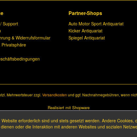
ce
Partner-Shops
 / Support
Auto Motor Sport Antiquariat
n
Kicker Antiquariat
hrung & Widerrufsformular
Spiegel Antiquariat
 Privatsphäre
n
eschäftsbedingungen
setzl. Mehrwertsteuer zzgl.
Versandkosten
und ggf. Nachnahmegebühren, wenn nich
Realisiert mit Shopware
 Website erforderlich sind und stets gesetzt werden. Andere Cookies, 
dienen oder die Interaktion mit anderen Websites und sozialen Netzw