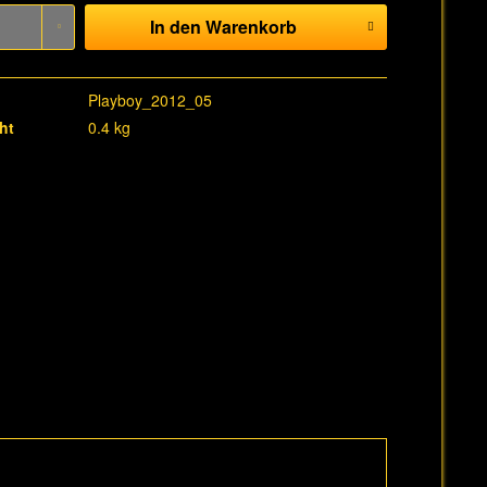
In den
Warenkorb
Playboy_2012_05
ht
0.4 kg