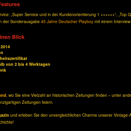
Features
ice: „Super Service und in der Kundenorientierung 1 ++++++“, „Top Qua
 in der Sonderausgabe
45 Jahre Deutscher Playboy
mit einem Interview
einen Blick
 2014
en
eitszertifikat
alb von 2 bis 4 Werktagen
enk
and
, wo Sie eine Vielzahl an historischen Zeitungen finden – unter an
nzigartigen Zeitungen feiern.
gazin
und erleben Sie den unvergleichlichen Charme unserer Vintage-A
hichte!