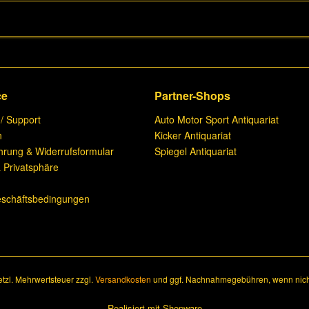
ce
Partner-Shops
 / Support
Auto Motor Sport Antiquariat
n
Kicker Antiquariat
hrung & Widerrufsformular
Spiegel Antiquariat
 Privatsphäre
n
eschäftsbedingungen
setzl. Mehrwertsteuer zzgl.
Versandkosten
und ggf. Nachnahmegebühren, wenn nich
Realisiert mit Shopware