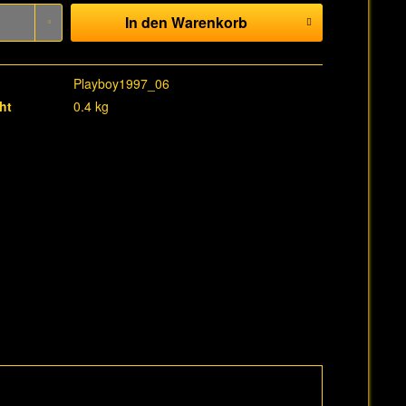
In den
Warenkorb
Playboy1997_06
ht
0.4 kg