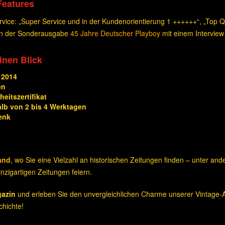
Features
ice: „Super Service und in der Kundenorientierung 1 ++++++“, „Top Qua
 in der Sonderausgabe
45 Jahre Deutscher Playboy
mit einem Interview
einen Blick
 2014
en
eitszertifikat
alb von 2 bis 4 Werktagen
enk
and
, wo Sie eine Vielzahl an historischen Zeitungen finden – unter an
nzigartigen Zeitungen feiern.
gazin
und erleben Sie den unvergleichlichen Charme unserer Vintage-A
hichte!