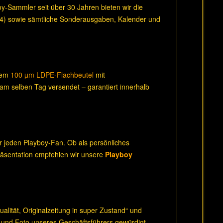
boy-Sammler seit über 30 Jahren bieten wir die
14) sowie sämtliche Sonderausgaben, Kalender und
inem
100 µm LDPE-Flachbeutel
mit
 am selben Tag versendet – garantiert innerhalb
r jeden Playboy-Fan. Ob als persönliches
Präsentation empfehlen wir unsere
Playboy
lität, Originalzeitung in super Zustand“ und
 und Foto unseres Geschäftsführers gewürdigt.