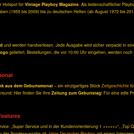
r Hotspot für
Vintage Playboy Magazine
. Als leidenschaftlicher Play
ben (1955 bis 2009) bis zu deutschen Heften (ab August 1972 bis 20
nd
und werden handverlesen. Jede Ausgabe wird sicher verpackt in e
Logo
geliefert. Bestellungen, die vor 10:00 Uhr eingehen, werden noch
monat
nk aus dem Geburtsmonat
– ein einzigartiges Stück
Zeitgeschichte
fü
eund: Hier finden Sie Ihre
Zeitung zum Geburtstag
! Für eine edle 
Features
ice: „Super Service und in der Kundenorientierung 1 ++++++“, „Top Qua
 in der Sonderausgabe
45 Jahre Deutscher Playboy
mit einem Interview