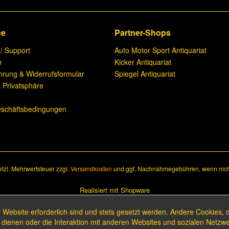
ce
Partner-Shops
 / Support
Auto Motor Sport Antiquariat
n
Kicker Antiquariat
hrung & Widerrufsformular
Spiegel Antiquariat
 Privatsphäre
n
eschäftsbedingungen
setzl. Mehrwertsteuer zzgl.
Versandkosten
und ggf. Nachnahmegebühren, wenn nich
Realisiert mit Shopware
 Website erforderlich sind und stets gesetzt werden. Andere Cookies, 
dienen oder die Interaktion mit anderen Websites und sozialen Netzw