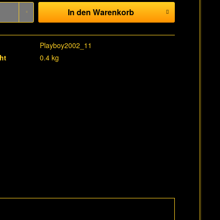
In den
Warenkorb
Playboy2002_11
ht
0.4 kg