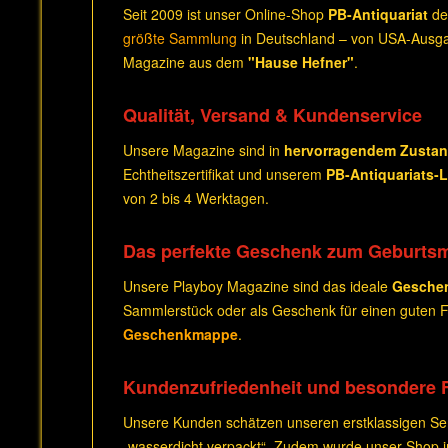
Seit 2009 ist unser Online-Shop
PB-Antiquariat
de
größte Sammlung
in Deutschland – von USA-Ausga
Magazine aus dem
"Hause Hefner"
.
Qualität, Versand & Kundenservice
Unsere Magazine sind in
hervorragendem Zusta
Echtheitszertifikat und unserem
PB-Antiquariats-
von 2 bis 4 Werktagen.
Das perfekte Geschenk zum Geburts
Unsere Playboy Magazine sind das ideale
Gesche
Sammlerstück oder als Geschenk für einen guten Fr
Geschenkmappe
.
Kundenzufriedenheit und besondere 
Unsere Kunden schätzen unseren erstklassigen Serv
„wasserdicht verpackt“. Zudem wurde unser Shop