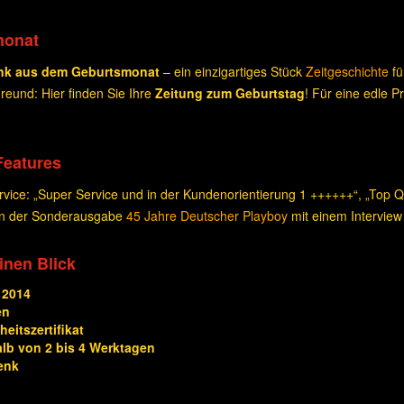
monat
nk aus dem Geburtsmonat
– ein einzigartiges Stück
Zeitgeschichte
fü
eund: Hier finden Sie Ihre
Zeitung zum Geburtstag
! Für eine edle 
Features
ice: „Super Service und in der Kundenorientierung 1 ++++++“, „Top Qua
 in der Sonderausgabe
45 Jahre Deutscher Playboy
mit einem Interview
einen Blick
 2014
en
eitszertifikat
alb von 2 bis 4 Werktagen
enk