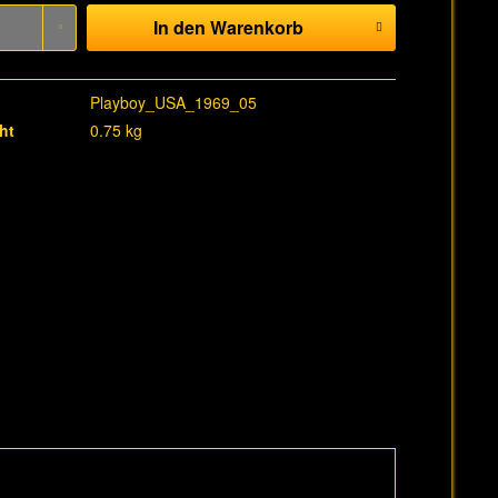
In den
Warenkorb
Playboy_USA_1969_05
ht
0.75 kg