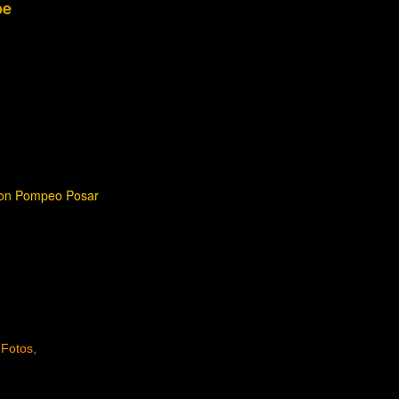
be
 von Pompeo Posar
 Fotos,