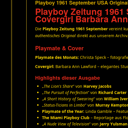
Playboy 1961 September USA Origina
Playboy Zeitung 1961 
Covergirl Barbara An
Die
Playboy Zeitung 1961 September
vereint ku
authentisches Original
direkt aus unserem Archiv
Playmate & Cover
Playmate des Monats:
Christa Speck – fotografi
Covergirl:
Barbara Ann Lawford – elegantes Stud
Highlights dieser Ausgabe
„
The Lion's Share
“ von
Harvey Jacobs
„
The Pursuit of Perfection
“ von
Richard Carter
„
A Short History of Swearing
“ von
William Ive
„
Status-Ticians in Limbo
“ von
Murray Kempto
Playmate of the Year:
Linda Gamble – Featu
The Miami Playboy Club
– Reportage aus Fl
„
A Nude View of Television
“ von
Jerry Yulsman