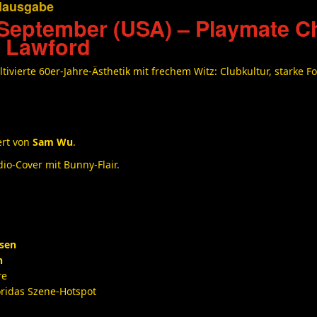
lausgabe
September (USA) – Playmate C
n Lawford
ltivierte 60er-Jahre-Ästhetik mit frechem Witz: Clubkultur, starke F
.
ert von
Sam Wu
.
io-Cover mit Bunny-Flair.
rsen
n
re
oridas Szene-Hotspot