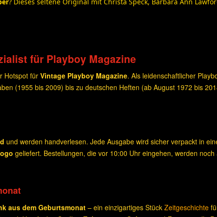
ber
? Dieses seltene Original mit Christa Speck, Barbara Ann Lawf
ialist für Playboy Magazine
r Hotspot für
Vintage Playboy Magazine
. Als leidenschaftlicher Play
ben (1955 bis 2009) bis zu deutschen Heften (ab August 1972 bis 20
nd
und werden handverlesen. Jede Ausgabe wird sicher verpackt in e
Logo
geliefert. Bestellungen, die vor 10:00 Uhr eingehen, werden noch
monat
nk aus dem Geburtsmonat
– ein einzigartiges Stück
Zeitgeschichte
fü