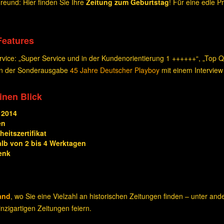
eund: Hier finden Sie Ihre
Zeitung zum Geburtstag
! Für eine edle 
Features
ice: „Super Service und in der Kundenorientierung 1 ++++++“, „Top Qua
 in der Sonderausgabe
45 Jahre Deutscher Playboy
mit einem Interview
einen Blick
 2014
en
eitszertifikat
alb von 2 bis 4 Werktagen
enk
and
, wo Sie eine Vielzahl an historischen Zeitungen finden – unter an
nzigartigen Zeitungen feiern.