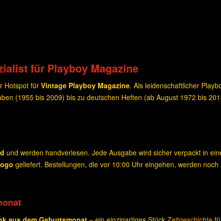
ialist für Playboy Magazine
r Hotspot für
Vintage Playboy Magazine
. Als leidenschaftlicher Play
ben (1955 bis 2009) bis zu deutschen Heften (ab August 1972 bis 20
nd
und werden handverlesen. Jede Ausgabe wird sicher verpackt in e
Logo
geliefert. Bestellungen, die vor 10:00 Uhr eingehen, werden noch
monat
nk aus dem Geburtsmonat
– ein einzigartiges Stück
Zeitgeschichte
fü