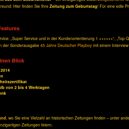
eund: Hier finden Sie Ihre
Zeitung zum Geburtstag
! Für eine edle 
Features
ice: „Super Service und in der Kundenorientierung 1 ++++++“, „Top Qua
 in der Sonderausgabe
45 Jahre Deutscher Playboy
mit einem Interview
einen Blick
 2014
en
eitszertifikat
alb von 2 bis 4 Werktagen
enk
and
, wo Sie eine Vielzahl an historischen Zeitungen finden – unter an
nzigartigen Zeitungen feiern.